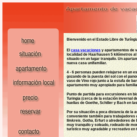
Bienvenido en el Estado Libre de Turíngi
El
casa vacaciones
y apartamentos de v
localidad de
Haarhausen 5 kilómetros al 
situado en un lugar tranquilo. Un aparta
nueva casa unifamiliar.
4 - 6 personas pueden relajarse en un e
gozando de la puesta del sol con el pano
vaso de
Vino rojo junto a la estufa de b
apartamento muy apropiado para familia
Punto de partida para excursiones en bici
Turingia (cerca de la estación invernal d
huellas de Goethe, Schiller y Bach en l
Por su situación a poca distancia de la 
conveniente también para trabajadores qu
Ilmkreis
,
Gotha
,
Erfurt
o alrededores de E
muy tranquilo y soleado, rodeado de mont
turístico muy agradable y recreativo en 