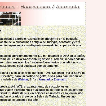
a
acaciones a precio razonable se encuentra en la pequeña
oeste de la ciudad más antigua de Turíngia, Arnstadt, y está
mento duplex está a su disposición en el piso superior de una
spacio de aproximadamente 110 m², tocando el DVD en el salón,
rama del castillo
Wachsenburg desde el balcón, saboreando un
arro o descansar en los 4 salones/dormitorios con teléfono - un
s. La cocina está equipada completamente.
cleta o a pie a los tres castillos
" Drei Gleichen" y a la Selva de
e Oberhof), para un partido de golfo, o sea para caminar en las
as ciudades de
Weimar
, Erfurt,
Arnstadt
y
Eisenach
.
autopista A4 / A71, el apartamento de vacaciones es
e viajen diariamente a sus lugares de trabajo en los distritos
rfurt. Disfrute de sus vacaciones en nuestra casa, en un sitio
añas y prados al pie de la Selva de Turingia. Un destino
todas las estaciones del año.