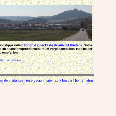
ungstipps unter:
Forum & Checkliste Urlaub mit Kindern
. Sollte
e im spanischsprechenden Raum vorgesehen sein, ist eine der
u empfehlen.
dien
-
Viajes baratos
um de visitantes
|
reservación
|
sitemap y buscar
|
home
|
atrás