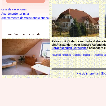
casa de vacaciones
Apartmento turingia
Apartamento de vacaciones España
Reisen mit Kindern - wertvolle Vorbereit
ein Auswandern oder längere Aufenthalt
Sprachschulen Barcelona
s
besonders z
Rundreise Jordanien
-
Rundreise Marokko
-
Rundreise In
Pie de imprenta
|
álb